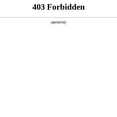
产品及服务
行业解决方案
合作伙伴
投资者关系
工智能+”规模化落地推动产业重构
2026 / 05 / 06
，《经济日报》在《“人工智能+”规模化落地推动产业重构》一文中指出
调用量已突破140万亿，两年间增长超千倍。面对这场技术洪流，如
AI for Process”理念，公司2026年Q1营收达405.6亿元
暴涨，企业AI应用已完成关键一跃：从边缘化的对话工具，进